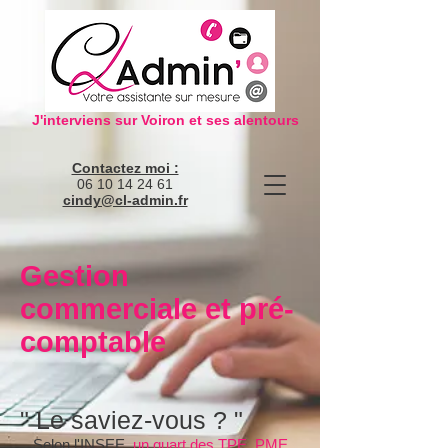
J'interviens sur Voiron et ses alentours
Contactez moi :
06 10 14 24 61
cindy@cl-admin.fr
Gestion
commerciale et pré-
comptable
" Le saviez-vous ? "
Selon l'INSEE,
un quart des TPE, PME